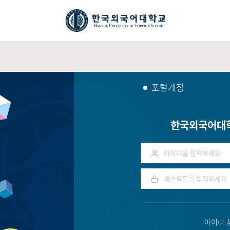
포털계정
한국외국어대
아이디 